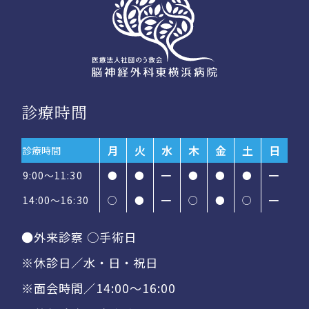
診療時間
月
火
水
木
金
土
日
診療時間
9:00～11:30
●
●
━
●
●
●
━
14:00〜16:30
○
●
━
○
●
○
━
●外来診察 ○手術日
※休診日／水・日・祝日
※面会時間／14:00〜16:00