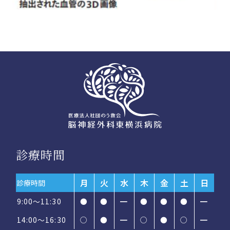
診療時間
月
火
水
木
金
土
日
診療時間
9:00～11:30
●
●
━
●
●
●
━
14:00〜16:30
○
●
━
○
●
○
━