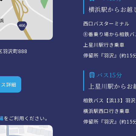
横浜駅からお越
西口バスターミナル
⑧番乗り場から相鉄バ
上星川駅行き乗車
区羽沢町888
停留所『羽沢』(約15
バス15分
セス詳細
上星川駅からお
相鉄バス【浜13】羽
横浜駅西口行き乗車
場
をご利用ください。
停留所『羽沢』(約15