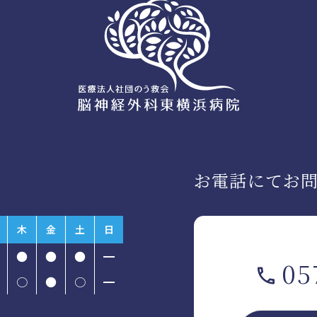
お電話にてお
木
金
土
日
●
●
●
━
05
○
●
○
━