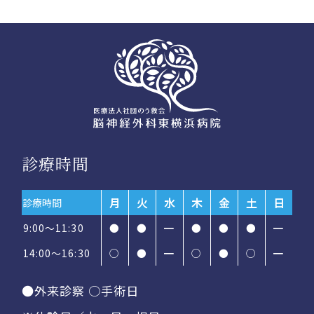
診療時間
月
火
水
木
金
土
日
診療時間
9:00～11:30
●
●
━
●
●
●
━
14:00〜16:30
○
●
━
○
●
○
━
●外来診察 ○手術日