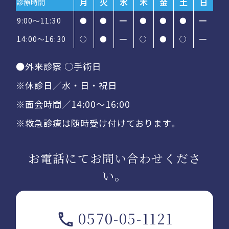
月
火
水
木
金
土
日
診療時間
9:00～11:30
●
●
━
●
●
●
━
14:00〜16:30
○
●
━
○
●
○
━
●外来診察 ○手術日
※休診日／水・日・祝日
※面会時間／14:00〜16:00
※救急診療は随時受け付けております。
お電話にてお問い合わせくださ
い。
0570-05-1121