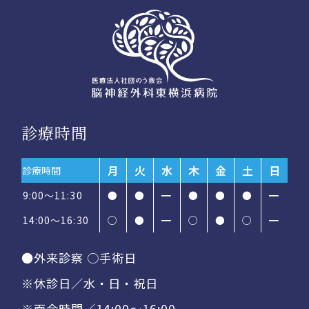
診療時間
月
火
水
木
金
土
日
診療時間
9:00～11:30
●
●
━
●
●
●
━
14:00〜16:30
○
●
━
○
●
○
━
●外来診察 ○手術日
※休診日／水・日・祝日
※面会時間／14:00〜16:00