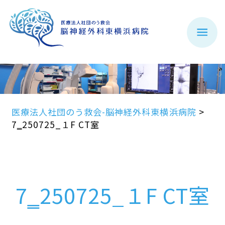
医療法人社団のう救会-脳神経外科東横浜病院
>
7‗250725_１F CT室
7‗250725_１F CT室