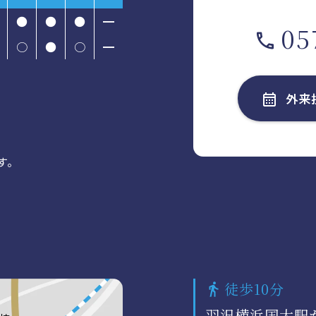
●
●
●
━
05
○
●
○
━
外来
す。
徒歩10分
羽沢横浜国大駅