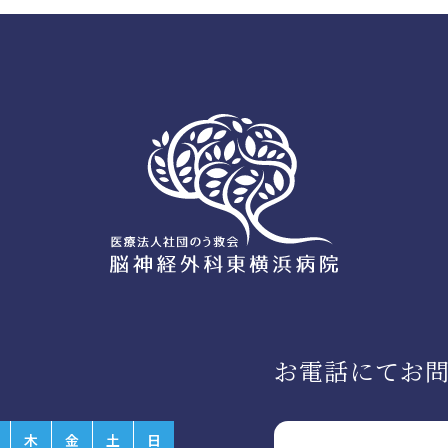
お電話にてお
木
金
土
日