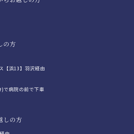
しの方
ス【浜13】羽沢経由
分)で病院の前で下車
越しの方
沢経由