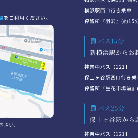
横浜駅西口行き乗車
場
をご利用ください。
停留所『羽沢』(約15
バス15分
新横浜駅からお
神奈中バス【121】
保土ヶ谷駅西口行き乗
停留所『生花市場前』(
バス25分
保土ヶ谷駅から
下さい。
神奈中バス【121】