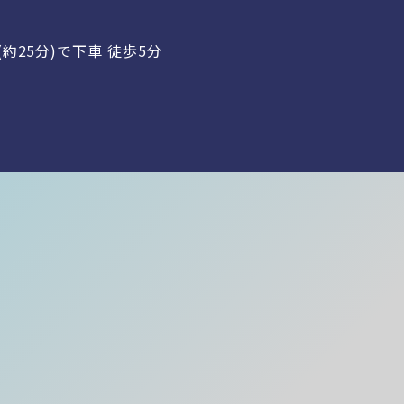
約25分)で下車 徒歩5分