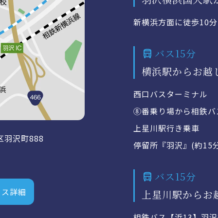
新横浜方面に徒歩10分
バス15分
横浜駅からお越
西口バスターミナル
⑧番乗り場から相鉄バ
上星川駅行き乗車
区羽沢町888
停留所『羽沢』(約15
バス15分
セス詳細
上星川駅からお
相鉄バス【浜13】羽