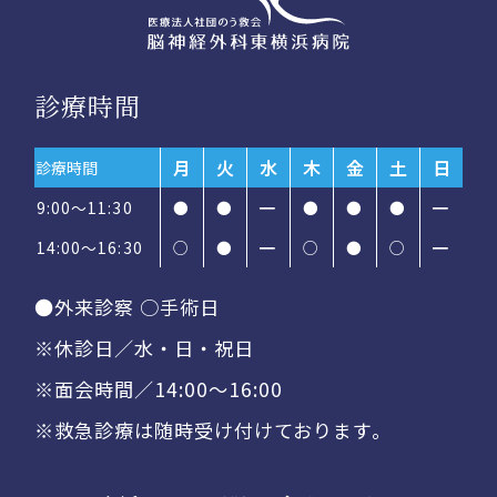
診療時間
月
火
水
木
金
土
日
診療時間
9:00～11:30
●
●
━
●
●
●
━
14:00〜16:30
○
●
━
○
●
○
━
●外来診察 ○手術日
※休診日／水・日・祝日
※面会時間／14:00〜16:00
※救急診療は随時受け付けております。