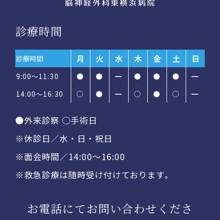
診療時間
月
火
水
木
金
土
日
診療時間
9:00～11:30
●
●
━
●
●
●
━
14:00〜16:30
○
●
━
○
●
○
━
●外来診察 ○手術日
※休診日／水・日・祝日
※面会時間／14:00〜16:00
※救急診療は随時受け付けております。
お電話にてお問い合わせくださ