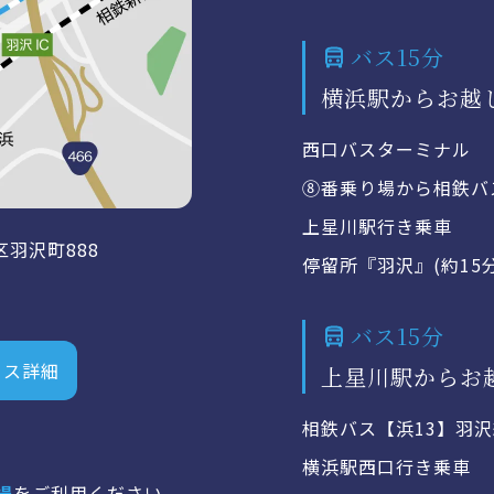
バス15分
横浜駅からお越
西口バスターミナル
⑧番乗り場から相鉄バ
上星川駅行き乗車
区羽沢町888
停留所『羽沢』(約15
バス15分
セス詳細
上星川駅からお
相鉄バス【浜13】羽
横浜駅西口行き乗車
場
をご利用ください。