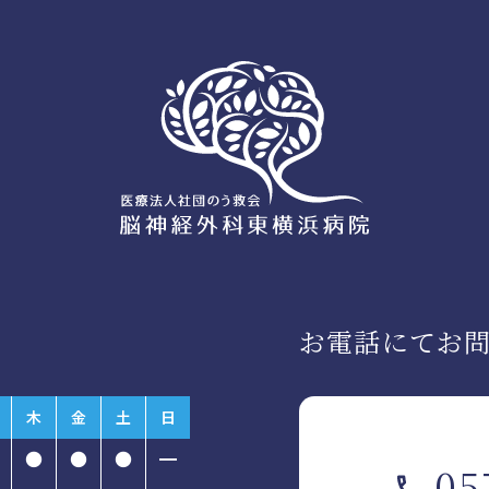
お電話にてお
木
金
土
日
●
●
●
━
05