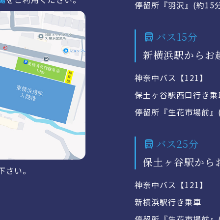
停留所『羽沢』(約15
バス15分
新横浜駅からお
神奈中バス【121】
保土ヶ谷駅西口行き乗
停留所『生花市場前』(
バス25分
保土ヶ谷駅から
下さい。
神奈中バス【121】
新横浜駅行き乗車
停留所『生花市場前』(