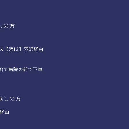
しの方
ス【浜13】羽沢経由
分)で病院の前で下車
越しの方
沢経由