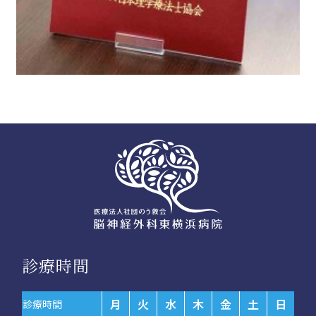
診療時間
月
火
水
木
金
土
日
診療時間