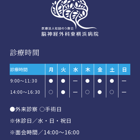
診療時間
月
火
水
木
金
土
日
診療時間
9:00～11:30
●
●
━
●
●
●
━
14:00〜16:30
○
●
━
○
●
○
━
●外来診察 ○手術日
※休診日／水・日・祝日
※面会時間／14:00〜16:00