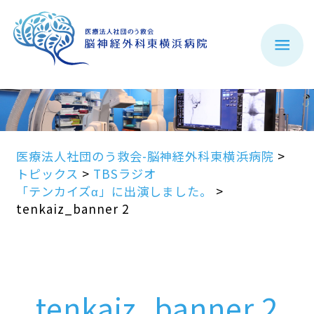
医療法人社団のう救会-脳神経外科東横浜病院
>
トピックス
>
TBSラジオ
「テンカイズα」に出演しました。
>
tenkaiz_banner 2
tenkaiz_banner 2