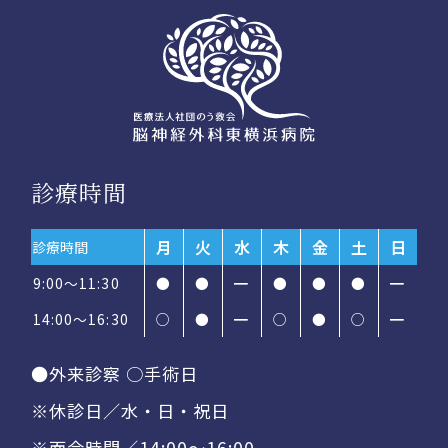
診療時間
月
火
水
木
金
土
日
診療時間
9:00～11:30
●
●
━
●
●
●
━
14:00〜16:30
○
●
━
○
●
○
━
●外来診察 ○手術日
※休診日／水・日・祝日
※面会時間／14:00〜16:00