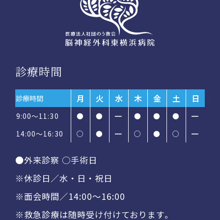
診療時間
月
火
水
木
金
土
日
診療時間
9:00～11:30
●
●
━
●
●
●
━
14:00〜16:30
○
●
━
○
●
○
━
●外来診察 ○手術日
※休診日／水・日・祝日
※面会時間／14:00〜16:00
※救急診療は随時受け付けております。