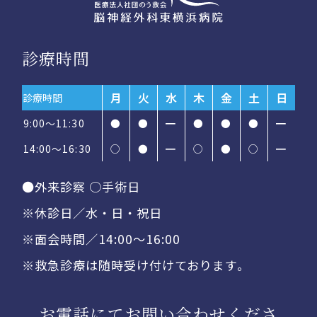
診療時間
月
火
水
木
金
土
日
診療時間
9:00～11:30
●
●
━
●
●
●
━
14:00〜16:30
○
●
━
○
●
○
━
●外来診察 ○手術日
※休診日／水・日・祝日
※面会時間／14:00〜16:00
※救急診療は随時受け付けております。
お電話にてお問い合わせくださ