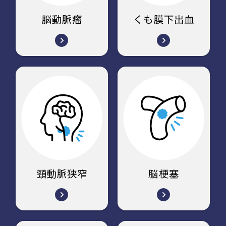
脳動脈瘤
くも膜下出血
頸動脈狭窄
脳梗塞