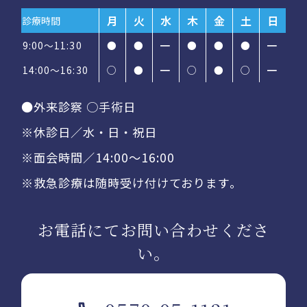
月
火
水
木
金
土
日
診療時間
9:00～11:30
●
●
━
●
●
●
━
14:00〜16:30
○
●
━
○
●
○
━
●外来診察 ○手術日
※休診日／水・日・祝日
※面会時間／14:00〜16:00
※救急診療は随時受け付けております。
お電話にてお問い合わせくださ
い。