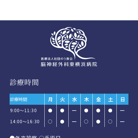
診療時間
月
火
水
木
金
土
日
診療時間
9:00～11:30
●
●
━
●
●
●
━
14:00〜16:30
○
●
━
○
●
○
━
●外来診察 ○手術日